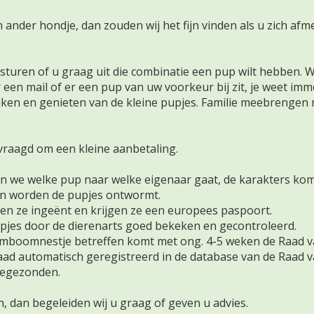
nder hondje, dan zouden wij het fijn vinden als u zich afmeld
 sturen of u graag uit die combinatie een pup wilt hebben. 
r een mail of er een pup van uw voorkeur bij zit, je weet i
jken en genieten van de kleine pupjes. Familie meebrengen 
vraagd om een kleine aanbetaling.
ten we welke pup naar welke eigenaar gaat, de karakters ko
en worden de pupjes ontwormt.
n ze ingeënt en krijgen ze een europees paspoort.
jes door de dierenarts goed bekeken en gecontroleerd.
mboomnestje betreffen komt met ong. 4-5 weken de Raad v
ad automatisch geregistreerd in de database van de Raad 
oegezonden.
, dan begeleiden wij u graag of geven u advies.