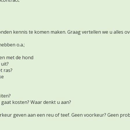
contract.
onden kennis te komen maken. Graag vertellen we u alles ov
hebben o.a.;
len met de hond
 uit?
t ras?
ke
iten?
 gaat kosten? Waar denkt u aan?
orkeur geven aan een reu of teef. Geen voorkeur? Geen prob